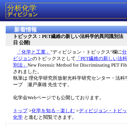
分析化学
ディビジョン
新着情報
トピックス：PET繊維の新しい法科学的異同識別法 [2
日 公開]
「化学と工業」
"ディビジョン・トピックス"欄に
分
ビジョン
のトピックスとして
「PET繊維の新しい法
別法」
New Forensic Method for Discriminating PET 
されました。
執筆は 理化学研究所放射光科学研究センター・法科
ープ 瀬戸康雄 先生です。
化学会Webページでも公開しております。
トップ
>
化学を知る・楽しむ
>
ディビジョン・トピッ
化学
と進むと閲覧できます。